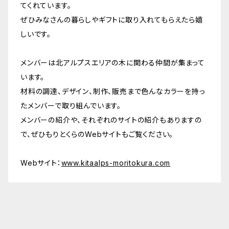
やひび割れが生じることがあります 商品に関す
性だと思って愛でてもらえたらという想いで、お
てくれています。
ebサイトをご参考にしてみてください http
厚み8 ■ 素材 北アルプス材：サクラ（画像
んでくれる柔軟性のある日用品を目指していま
るご質問などは、ショップのお問い合わせからお
使いいただく上で問題ないと判断した場合には
ぜひみなさんの暮らしやギフトに取り入れてもらえたら嬉
s://kitaalps-moritokura.com/ ■ご購入いた
3）クリ（画像4）キハダ（画像5）ぶな(画像6)など
す。 日常に、ちょっとしたプレゼントに、作り手や
気軽にお送りください。
そのような部位が入っていることもあります。予
しいです。
だく上でお読みいただきたいこと 北アルプスの
- 樹種は2種類入ります - 基本的に樹種はお任
産地の分かる暮らしの道具をぜひ使ってみてく
めご了承ください。 ※スポルテッド：木材の表面
森から生まれたシリーズ は、虫穴やスポルテッド
せとなりますが、事前にお問い合わせをいただけ
ださい。 ■ サイズ（㎜） サイズ：100×15 厚み1
が何らかの理由により傷付き、そこから侵入した
メンバーは北アルプスエリアの木に関わる仲間が集まって
(※)が入ることもあります。 木が長い年月生き
ましたら、可能な限りお応えさせていただきます
2 ■ 素材 北アルプス材：ナラ・クリ・サクラ・
雨や菌が材の中で網目の様な黒い模様となって
います。
てきた中でのいわゆる、人間でいう怪我の跡や病
- 樹種がわからない場合はもりとくらのWebサ
ブナ・キハダ・エンジュなど - 北アルプス材が3
いる部分。 ■ 発送・注文に関する情報や注意事
材料の調達、デザイン、制作、販売まで色んなカラーを持っ
気の後遺症みたいなものです。それもそれぞれ
イトをご参考にしてみてください https://kita
～5樹種の入りますのでお楽しみに - 樹種がわ
項 - 発送はご注文後、1〜5営業日以内に行いま
たメンバーで取り組んでいます。
の味わい、個性だと思って愛でてもらえたらとい
alps-moritokura.com/ ■ご購入いただく上で
からない場合はもりとくらのWebサイトをご参
す - 在庫状況により、発送までにお時間をいた
メンバーの紹介や、それぞれのサイトの紹介もありますの
う想いで、お使いいただく上で問題ないと判断し
お読みいただきたいこと 北アルプスの森から生
考にしてみてください https://kitaalps-mori
だく場合があります ■ その他の情報や注意事
で、ぜひもりとくらのWebサイトもご覧ください。
た場合にはそのような部位が入っていることも
まれたシリーズ は、虫穴やスポルテッド(※)が入
tokura.com/ 注意⚠オイル塗装がしてあるタイ
項 - 自然素材のため、色や木目の個体差がござ
あります。予めご了承ください。 ※スポルテッド：
ることもあります。 木が長い年月生きてきた中で
プに鉄器などを直接置くと塗布してあるオイル
います - 木材の特性上、湿度や気温により反り
Webサイト：
www.kitaalps-moritokura.com
木材の表面が何らかの理由により傷付き、そこか
のいわゆる、人間でいう怪我の跡や病気の後遺
が溶け出すことがあります ■ご購入いただく上
やひび割れが生じることがあります 商品に関す
ら侵入した雨や菌が材の中で網目の様な黒い模
症みたいなものです。それもそれぞれの味わい、
でお読みいただきたいこと 北アルプスの森から
るご質問などは、ショップのお問い合わせからお
様となっている部分。 ■ お手入れ - 食洗機の
個性だと思って愛でてもらえたらという想いで、
生まれたシリーズ は、虫穴やスポルテッド(※)が
気軽にお送りください。
使用は避けてください - 洗った際には水気は拭
お使いいただく上で問題ないと判断した場合に
入ることもあります。 木が長い年月生きてきた
き取っていただき、直射日光の当たらない場所で
はそのような部位が入っていることもあります。
中でのいわゆる、人間でいう怪我の跡や病気の