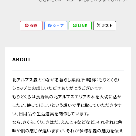
症みたいなものです。それもそれぞれの味わい、
クのような柔らかい色のコントラストがとても雰
構えてオリジナルの商品を作っている木工作家
たらと思います。 北アルプスの森から生まれたシ
ー置きやキーホルダーとしてお使いいただけま
個性だと思って愛でてもらえたらという想いで、
囲気がいいですよ。 内容量 40つぶ 樹 種 ：
です。それぞれの制作の合間に北アルプスの木を
リーズ は、この地域で伐られた木を大切に使う
す。 いつもの食卓にちょっとした木のものがある
お使いいただく上で問題ないと判断した場合に
ナラ、クリ、サクラ、ブナ、キハダなど北アルプス
広めたい、使ってほしい！という想いで作ってい
こと、この木をどうやって生かせるかな、など木
だけで、気持ちが上がったりしますよね。 オイル
保存
シェア
LINE
ポスト
はそのような部位が入っていることもあります。
材が5種類以上入ります 付属品 ： オーガニック
るので、行程のシンプルさなど作りやすさ（使い
を真ん中にした発想で生まれています。 伐採は
塗装がしてあるタイプと無塗装のタイプがあり
予めご了承ください。 ※スポルテッド：木材の表
巾着袋、紙やすり（＃240）、両面テープ ※樹種
やすさにもつながるという想いもあります）も大
もちろん地元の林業家ですし、作り手は、北アル
ます。 北アルプスの森から生まれたシリーズ は、
面が何らかの理由により傷付き、そこから侵入し
がわからない場合はもりとくらのWebサイトを
切に考えています。 そのシンプルさゆえに、どん
プスの麓で工房を構えてオリジナルの商品を作
この地域で伐られた木を大切に使うこと、この木
た雨や菌が材の中で網目の様な黒い模様となっ
ご参考にしてみてください https://kitaalps-
な暮らしや、生活シーンにもすっと馴染んでくれ
っている木工作家です。それぞれの制作の合間に
ABOUT
をどうやって生かせるかな、など木を真ん中にし
ている部分。 ■ お手入れ - 食洗機の使用は避
moritokura.com/ 注意⚠ 口に入れると痛い
る柔軟性のある日用品を目指しています。 日常
北アルプスの木を広めたい、使ってほしい！とい
た発想で生まれています。 伐採はもちろん地元
けてください - 洗った際には水気は拭き取って
ですが、入りやすい大きさです。小さなお子さま
に、ちょっとしたプレゼントに、作り手や産地の分
う想いで作っているので、行程のシンプルさなど
の林業家ですし、作り手は、北アルプスの麓で工
いただき、直射日光の当たらない場所で保管し
や、認知症の方、ペットの誤飲などには十分にお
北アルプス森とつながる暮らし案内所（略称：もりとくら）
かる暮らしの道具をぜひ使ってみてください。 ■
作りやすさ（使いやすさにもつながるという想い
房を構えてオリジナルの商品を作っている木工
てください ■ 発送・注文に関する情報や注意事
気をつけください。 ■ご購入いただく上でお読
ショップにお越しいただきありがとうございます。
サイズ（㎜） サイズ ： 225×145 厚み12 丸穴
もあります）も大切に考えています。 そのシンプ
作家です。それぞれの制作の合間に北アルプス
項 - 発送はご注文後、1〜5営業日以内に行いま
みいただきたいこと 北アルプスの森から生まれ
もりとくらは長野県の北アルプスエリアの木を大切に活か
： 20 ■ 素材 北アルプス材（ナラ・クリ・サクラ・
ルさゆえに、どんな暮らしや、生活シーンにもす
の木を広めたい、使ってほしい！という想いで作
す - 在庫状況により、発送までにお時間をいた
たシリーズ は、虫穴やスポルテッド(※)が入るこ
したい、使ってほしいという想いで手に取っていただきやす
ブナ・キハダ・エンジュなど） - 基本的に樹種は
っと馴染んでくれる柔軟性のある日用品を目指
っているので、行程のシンプルさなど作りやすさ
だく場合があります ■ その他の情報や注意事
ともあります。 木が長い年月生きてきた中での
い、日用品や生活道具を制作しています。
お任せとなりますが、事前にお問い合わせをいた
しています。 日常に、ちょっとしたプレゼントに、
（使いやすさにもつながるという想いもありま
項 - 自然素材のため、色や木目の個体差がござ
いわゆる、人間でいう怪我の跡や病気の後遺症
なら、さくら、くり、きはだ、えんじゅなどなど、それぞれに色
だけましたら、可能な限りお応えさせていただき
作り手や産地の分かる暮らしの道具をぜひ使っ
す）も大切に考えています。 そのシンプルさゆえ
います - 木材の特性上、湿度や気温により反り
みたいなものです。それもそれぞれの味わい、個
味や肌の感じが違いますが、それが多様な森の魅力を伝え
ます - 樹種がわからない場合はもりとくらのW
てみてください。 ■ サイズ（㎜） サイズ：95×95
に、どんな暮らしや、生活シーンにもすっと馴染