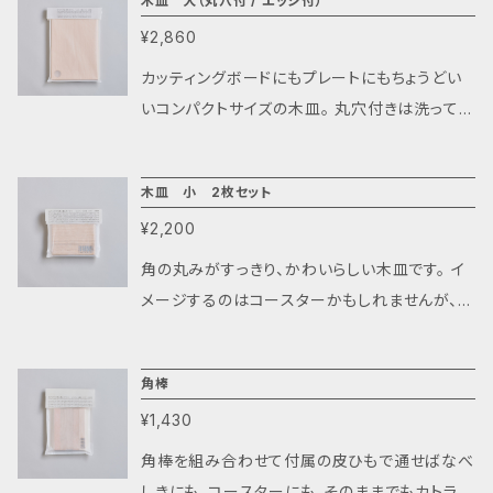
木皿 大（丸穴付 / エッジ付）
て、想像して作るからこそ、出来上がったものに
の幅はとても広いんです。 使い方の基本は付属
とても愛着がわくのだと思います。 仕上げには
¥2,860
の両面テープでつけるだけです。こんな使い方、
付属の尾山製材のみつろうクリームをよく摺り
遊び方があるよの一例です。 ぜひそれぞれの自
カッティングボードにもプレートにもちょうどい
込んであげてください。また、メンテナンスは＃4
由な発想で木のつぶを使ってください！ 子ども
いコンパクトサイズの木皿。 丸穴付きは洗って乾
00の紙やすりで優しくバリを取ってからクリーム
達へのプレゼントにもピッタリです。 〇立体パズ
かせるようになっています。ちょっと指を入れるこ
を摺り込んでください。 プレゼントにもおすすめ
ルとして ソーマキューブという立体パズルの
とができるだけで、使いやすさもアップします。エ
です。 樹 種 ： ナラ、クリ、サクラ、キハダ、ブナ、
木皿 小 2枚セット
パーツを作って遊ぶ。脳トレにもピッタリです。
ッジが付いているものはオードブル皿、菓子皿、
エンジュなど 付属品 ： キットベース、紙やすり
「ソーマキューブ」と検索するといろいろなお題
¥2,200
朝食プレートなどキッチンツールとしてだけでな
（＃120/240/400）、あて木、みつろうクリーム
が出てくるので、チャレンジは続きます ※必要
く、アクセサリーや小物を置くトレイ代わりにも。
角の丸みがすっきり、かわいらしい木皿です。 イ
※樹種がわからない場合はもりとくらのWebサ
な木のつぶは27粒です。 〇積みつみゲームやつ
シンプルなのでシーンを選ばずにお使いいただ
メージするのはコースターかもしれませんが、お
イトをご参考にしてみてください https://kita
み木として 木のつぶをランダムに2～4個くっ
けます。 画像3・4・5 ケヤキ 画像6・7 ブナ
菓子をのせてもちょうどいいサイズなんです。花
alps-moritokura.com/ ■ご購入いただく上で
つけます。 ぐんと積むのが難しくなって、1人で
北アルプスの森から生まれたシリーズ は、この
瓶の下に置いたり、小物を置いてみたり、木があ
お読みいただきたいこと 北アルプスの森から生
チャレンジしてもよし、ゲームのように友達とや
角棒
地域で伐られた木を大切に使うこと、この木をど
るだけでちょっと空間が締まる、そんな良さがあ
まれたシリーズ は、虫穴やスポルテッド(※)が入
ってもも楽しい！色んなオリジナルルールを作っ
うやって生かせるかな、など木を真ん中にした発
¥1,430
ります。 ２枚セットで、違う樹種が入っています。
ることもあります。 木が長い年月生きてきた中で
て遊ぶとハードルも上がります。 〇花台やティー
想で生まれています。 伐採はもちろん地元の林
何が入っているか楽しみなのもいいところです。
角棒を組み合わせて付属の皮ひもで通せばなべ
のいわゆる、人間でいう怪我の跡や病気の後遺
マットとして 平面で並べると、木のパッチワー
業家ですし、作り手は、北アルプスの麓で工房を
北アルプスの木々たちの多様性を感じてもらえ
しきにも、コースターにも。そのままでもカトラリ