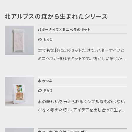
北アルプスの森から生まれたシリーズ
バターナイフとミニヘラのキット
¥2,640
誰でも気軽にこのセットだけで、バターナイフと
ミニヘラが作れるキットです。 懐かしい感じがす
る木枠からキットをぱちっ、ぱちっと優しくはずし
てください。 そこからは付属の説明に添って、自
木のつぶ
分の納得のいくまでひたすら磨くのみです。 作っ
¥3,850
てくれた方からたくさんの声が届いてます 「久々
にこんなに集中した！」 「夢中になるのって楽し
木の味わいを伝えられるシンプルなものはない
い♪」 「完成した時の達成感が最高」 ちょっとし
かなと考えた時に、アイデアを出し合って生まれ
たことなのですが、でもやってみると思った以上
たのが木のつぶでした。 色々な木を25㎜角に切
に 満足感があるキットです。 自分の手を動かし
りそろえただけですが、シンプルなだけに使い方